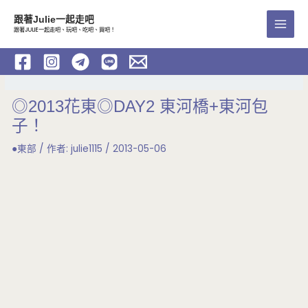
跳
跟著Julie一起走吧
至
跟著JULIE一起走吧、玩吧、吃吧、買吧！
Main
主
要
Men
內
容
◎2013花東◎DAY2 東河橋+東河包
子！
●東部
/ 作者:
julie1115
/
2013-05-06