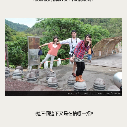
↑這三個這下又是在搞哪一招?