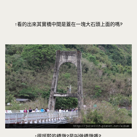
↑看的出來其實橋中間是蓋在一塊大石頭上面的嗎?
↑很斑駁的橋墩?是叫做橋墩嗎?