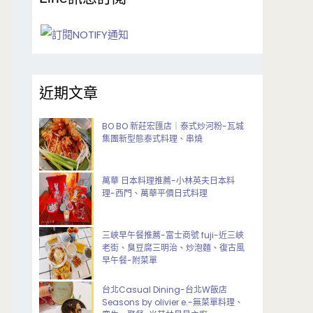
近期文章
BO BO 新莊宏匯店｜泰式炒河粉-瓦城
集團新型態泰式料理、串燒
萬華 日本料理推薦-小林英夫日本料
理-西門、萬華平價日式料理
三峽早午餐推薦-富士商號 fuji-近三峽
老街、臭豆腐三明治、炒泡麵、復古風
早午餐-附菜單
台北Casual Dining-台北W飯店
Seasons by olivier e.-無菜單料理、