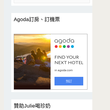
尋
關
鍵
Agoda訂房、訂機票
字
:
贊助Julie喝珍奶