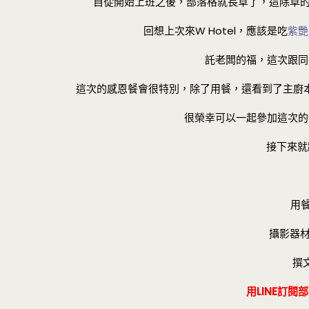
自從開始上班之後，部落格就長草了，這除草的第一
回想上次來W Hotel，應該是吃
紫艷
託老闆的福，這次跟同
這次的感恩餐會很特別，除了用餐，還看到了主廚
很榮幸可以一起參加這次的
接下來就
用餐
攝影器材：i
撰文
用LINE訂