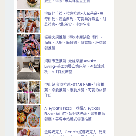
慶生、聚餐-米其林星星主廚
桃園伴手禮、禮盒推薦-大耳朵朵-曲
奇餅乾、鐵盒餅乾、可愛狗狗鐵盒、餅
乾禮盒-宅配美食、中壢名產
板橋火鍋推薦-海牧水產鍋物-和牛、
海鮮、活蝦、麻辣鍋、鴛鴦鍋，板橋聚
餐推薦
網購床墊推薦-覺醒家居 Awake
Living-英國鋼獨立筒床墊、冰鋒涼感
枕－MIT質感床墊
中山站 髮廊推薦-STAR HAIR-剪髮推
薦、染髮推薦、護髮推薦，可愛的店貓
作陪
Alleycat’s Pizza：巷貓Alleycats
Pizza-華山店-超好吃披薩、聚餐推薦
餐廳，善導寺站義式餐廳推薦
金牌巧克力-Cona’s妮娜巧克力-乾果