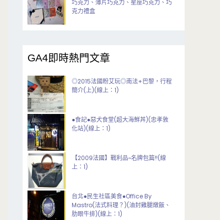
巧克力、薄片巧克力、星座巧克力、巧
克力禮盒
GA4即時熱門文章
◎2015法國粉艾玩◎南法+巴黎，行程
簡介(上)(線上：1)
●食記●惡犬食堂(超大海鮮丼)(忠孝敦
化站)(線上：1)
【2009法國】戰利品~名牌包篇!!(線
上：1)
台北●民生社區美食●Office By
Mastro(法式料理？)(油封雞腿燉飯、
肋眼牛排)(線上：1)