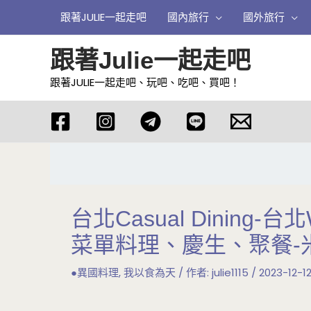
跳
跟著JULIE一起走吧
國內旅行
國外旅行
至
主
跟著Julie一起走吧
要
跟著JULIE一起走吧、玩吧、吃吧、買吧！
內
容
台北Casual Dining-台北W
菜單料理、慶生、聚餐-
●異國料理
,
我以食為天
/ 作者:
julie1115
/
2023-12-1