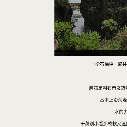
↑從石梯坪一路
應該是叫石門沒錯吧
基本上沿海走
水的
千萬別小看那軟軟又溫