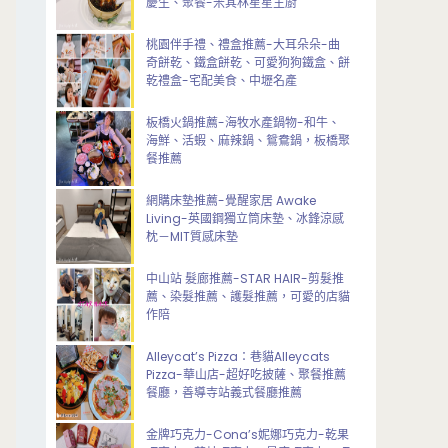
慶生、聚餐-米其林星星主廚
桃園伴手禮、禮盒推薦-大耳朵朵-曲
奇餅乾、鐵盒餅乾、可愛狗狗鐵盒、餅
乾禮盒-宅配美食、中壢名產
板橋火鍋推薦-海牧水產鍋物-和牛、
海鮮、活蝦、麻辣鍋、鴛鴦鍋，板橋聚
餐推薦
網購床墊推薦-覺醒家居 Awake
Living-英國鋼獨立筒床墊、冰鋒涼感
枕－MIT質感床墊
中山站 髮廊推薦-STAR HAIR-剪髮推
薦、染髮推薦、護髮推薦，可愛的店貓
作陪
Alleycat’s Pizza：巷貓Alleycats
Pizza-華山店-超好吃披薩、聚餐推薦
餐廳，善導寺站義式餐廳推薦
金牌巧克力-Cona’s妮娜巧克力-乾果