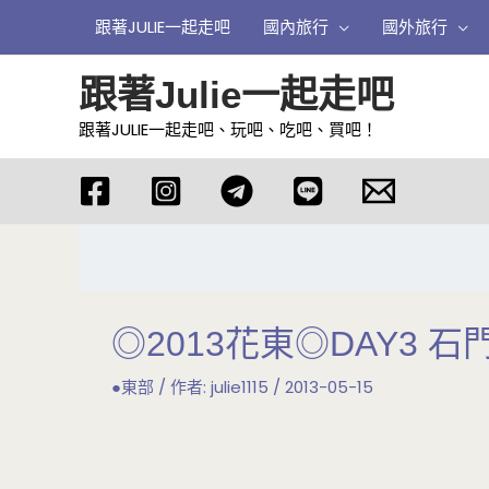
跳
跟著JULIE一起走吧
國內旅行
國外旅行
至
主
跟著Julie一起走吧
要
跟著JULIE一起走吧、玩吧、吃吧、買吧！
內
容
◎2013花東◎DAY3 
●東部
/ 作者:
julie1115
/
2013-05-15