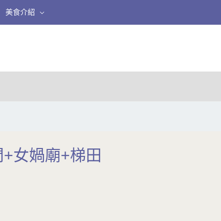
美食介紹
石門+女媧廟+梯田