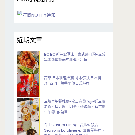
近期文章
BO BO 新莊宏匯店｜泰式炒河粉-瓦城
集團新型態泰式料理、串燒
萬華 日本料理推薦-小林英夫日本料
理-西門、萬華平價日式料理
三峽早午餐推薦-富士商號 fuji-近三峽
老街、臭豆腐三明治、炒泡麵、復古風
早午餐-附菜單
台北Casual Dining-台北W飯店
Seasons by olivier e.-無菜單料理、