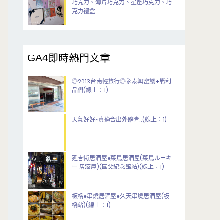
巧克力、薄片巧克力、星座巧克力、巧
克力禮盒
GA4即時熱門文章
◎2013台南輕旅行◎永泰興蜜餞+戰利
品們(線上：1)
天氣好好~真適合出外踏青..(線上：1)
延吉街居酒屋●菜鳥居酒屋(菜鳥ルーキ
ー 居酒屋)(國父紀念館站)(線上：1)
板橋●串燒居酒屋●久天串燒居酒屋(板
橋站)(線上：1)