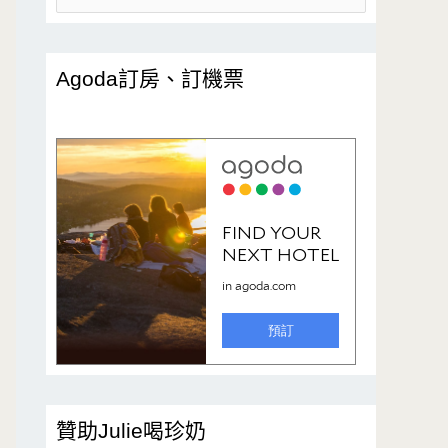
尋
關
鍵
Agoda訂房、訂機票
字
:
贊助Julie喝珍奶