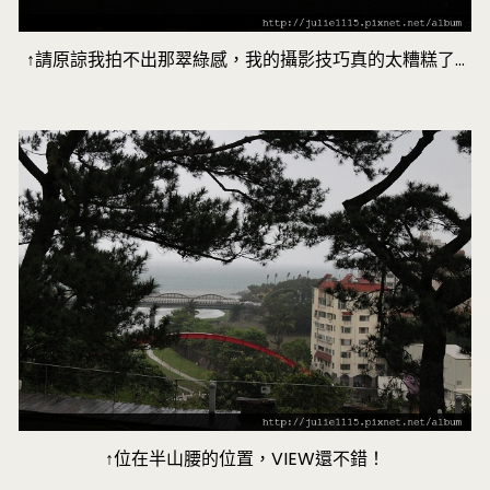
↑請原諒我拍不出那翠綠感，我的攝影技巧真的太糟糕了…
↑位在半山腰的位置，VIEW還不錯！