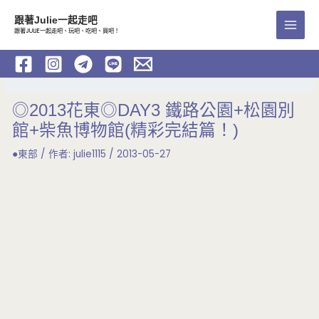
跳
跟著Julie一起走吧
至
跟著JULIE一起走吧、玩吧、吃吧、買吧！
Main
主
要
Men
內
容
◎2013花東◎DAY3 鐵路公園+松園別
館+柴魚博物館(精彩完結篇！)
●東部
/ 作者:
julie1115
/
2013-05-27