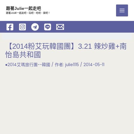
跳
跟著Julie一起走吧
至
跟著JULIE一起走吧、玩吧、吃吧、買吧！
Main
主
要
Men
內
容
【2014粉艾玩韓國團】3.21 辣炒雞+南
怡島共和國
●2014艾瑪旅行團--韓國
/ 作者:
julie1115
/
2014-05-11