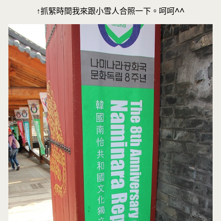
↑抓緊時間我來跟小雪人合照一下。呵呵^^