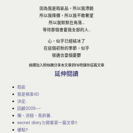
因為我是瑕疵品，所以我滯銷
所以我降價，所以我不敢奢望
所以我默默在角落…
等待那個會愛我全部的人..
心，似乎已經結冰了
在這個初秋的季節，似乎
很適合耍個憂鬱
按讚加入粉絲團
分享本文章到FB吧
儲存這篇文章
延伸閱讀
瑕疵
我是禍害XD
決定..
回顧2005~.~
懶、消極、馬鈴薯..
secret diaryㄉ開春第一篇文章!!
優點?