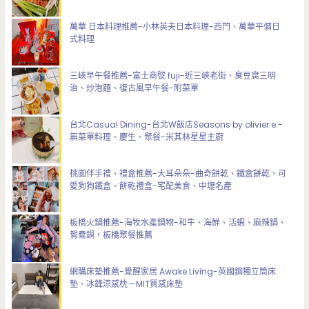
萬華 日本料理推薦-小林英夫日本料理-西門、萬華平價日
式料理
三峽早午餐推薦-富士商號 fuji-近三峽老街、臭豆腐三明
治、炒泡麵、復古風早午餐-附菜單
台北Casual Dining-台北W飯店Seasons by olivier e.-
無菜單料理、慶生、聚餐-米其林星星主廚
桃園伴手禮、禮盒推薦-大耳朵朵-曲奇餅乾、鐵盒餅乾、可
愛狗狗鐵盒、餅乾禮盒-宅配美食、中壢名產
板橋火鍋推薦-海牧水產鍋物-和牛、海鮮、活蝦、麻辣鍋、
鴛鴦鍋，板橋聚餐推薦
網購床墊推薦-覺醒家居 Awake Living-英國鋼獨立筒床
墊、冰鋒涼感枕－MIT質感床墊