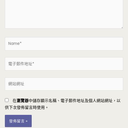
入
內
容...
Name*
電
子
郵
網
件
站
地
網
址
在
瀏覽器
中儲存顯示名稱、電子郵件地址及個人網站網址，以
址
*
供下次發佈留言時使用。