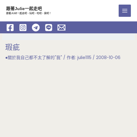
跳
跟著Julie一起走吧
至
跟著JULIE一起走吧、玩吧、吃吧、買吧！
Main
主
要
Men
內
容
瑕疵
●關於我自己都不太了解的"我"
/ 作者:
julie1115
/
2008-10-06