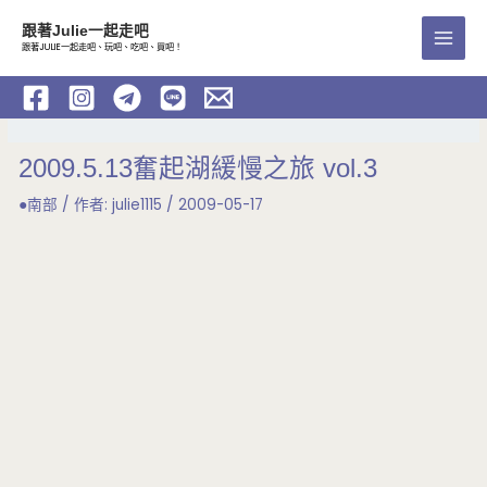
跳
跟著Julie一起走吧
至
跟著JULIE一起走吧、玩吧、吃吧、買吧！
Main
主
要
Men
內
容
2009.5.13奮起湖緩慢之旅 vol.3
●南部
/ 作者:
julie1115
/
2009-05-17