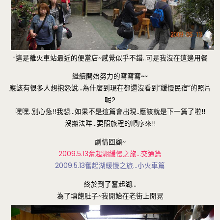
↑這是離火車站最近的便當店~感覺似乎不錯..可是我沒在這邊用餐
繼續開始努力的寫寫寫~~
應該有很多人想抱怨說…為什麼到現在都還沒看到”緩慢民宿”的照片
呢?
嘿嘿..別心急!!我想…如果不是這篇會出現..應該就是下一篇了啦!!
沒辦法咩…要照旅程的順序來!!
劇情回顧~
2009.5.13奮起湖緩慢之旅…交通篇
2009.5.13奮起湖緩慢之旅…小火車篇
終於到了奮起湖…
為了填飽肚子~我開始在老街上閒晃