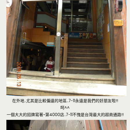
在外地..尤其是比較偏遠的地區..7-11永遠是我們的好朋友啦!!
呵^^
一個大大的招牌寫著~第4000店..7-11不愧是台灣最大的超商通路!!