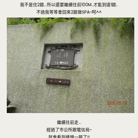
我不是住2館…所以還要繼續往前100M..才能到達1館..
不過我等等會回來2館做SPA~呵^^
繼續往前走…
經過了市公所跟電信局~
就會看到緩慢一館了!!