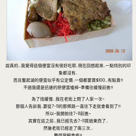
說真的…我覺得這個便當沒有很好吃耶..現在回想起來..一點特別的印
象都沒有..
而且奮起湖的便當似乎有公定價..一個都要賣$100…有點貴!!
不過我還是迅速的把便當嗑掉~準備往緩慢前進!!
為了找緩慢…我在老街上問了人家一次~
那個人告訴我..要從7-11的那條路一直往下走就會看到了!!
所以~我開始往7-11前進~
其實在這之前…我已經先去7-11買過東西了..
然後老街已經走了兩三次…
難怪我腳會痠!!