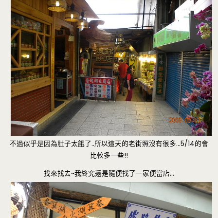
不過似乎是因為肚子太餓了..所以這天的老街照沒有很多…5/14的會
比較多一些!!
找來找去~我終究還是隨便找了一家便當店…