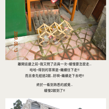
離開這邊之前~我又問了店員一次~緩慢要怎麼走…
哈哈~得到的答案是~繼續往下走!!
而且會先經過2館…好唄~繼續走下去吧!!
終於~~看到熟悉的感覺…
緩慢2館到了!!