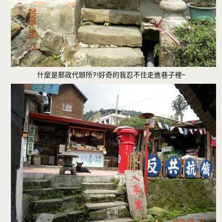
什麼是郵政代辦所?!好奇的我忍不住走進巷子裡~