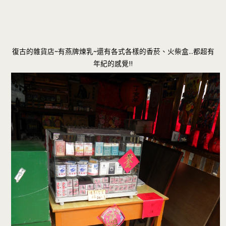
復古的雜貨店~有燕牌煉乳~還有各式各樣的香菸、火柴盒…都超有
年紀的感覺!!