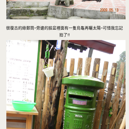
很復古的綠郵筒~旁邊的臉盆裡面有一隻烏龜再曬太陽~可惜我忘記
拍了!!