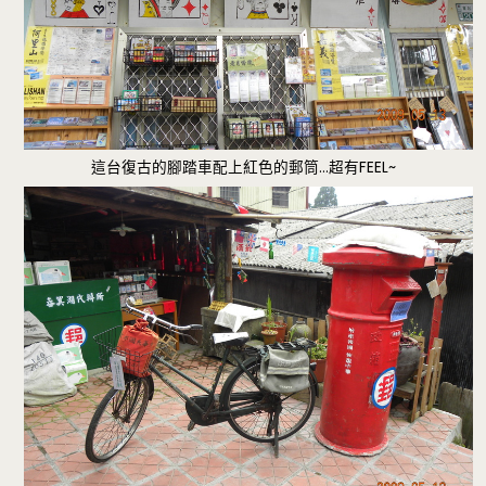
這台復古的腳踏車配上紅色的郵筒…超有FEEL~