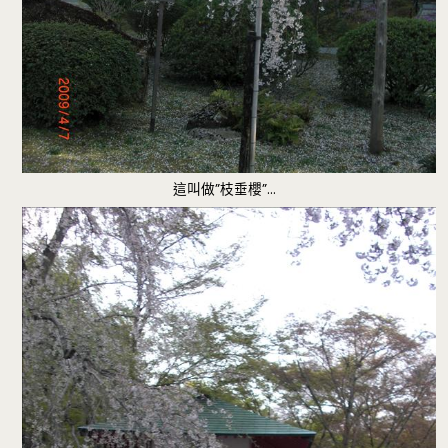
這叫做”枝垂櫻”…