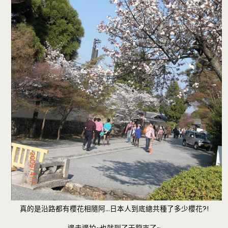
真的是沿路都有櫻花相隨阿…日本人到底總共種了多少櫻花?!