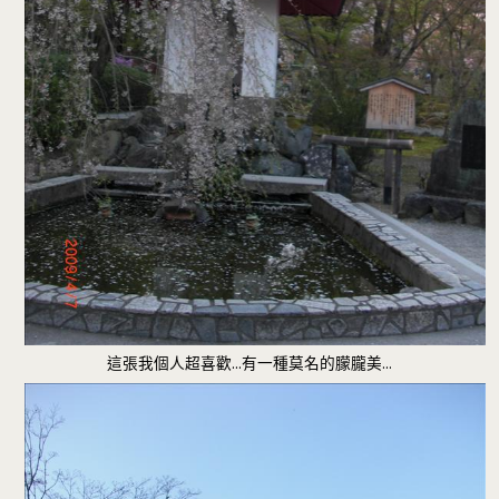
這張我個人超喜歡…有一種莫名的朦朧美…