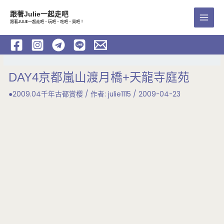
跳
跟著Julie一起走吧
至
跟著JULIE一起走吧、玩吧、吃吧、買吧！
Main
主
要
Men
內
容
DAY4京都嵐山渡月橋+天龍寺庭苑
●2009.04千年古都賞櫻
/ 作者:
julie1115
/
2009-04-23