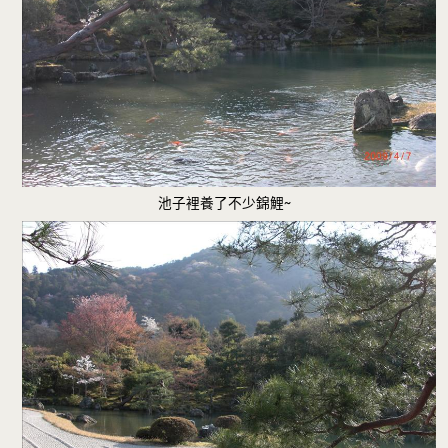
池子裡養了不少錦鯉~