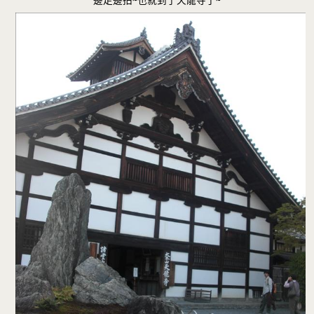
邊走邊拍~也就到了天龍寺了~