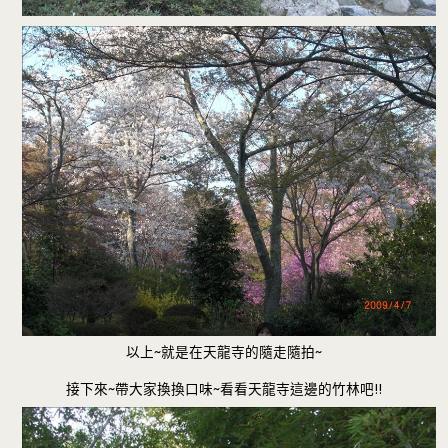
以上~就是在天龍寺的隨走隨拍~
接下來~帶大家換換口味~看看天龍寺這邊的竹林吧!!