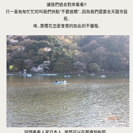
讓我們過去對岸看看!!
只一直匆匆忙忙的叫我們快點”不要過橋”…因為我們還要去天龍寺庭
苑..
唉…賞櫻花怎麼會賞的如此的不優哉..
回頭看看人家日本人…居然可以在那邊划船耶…