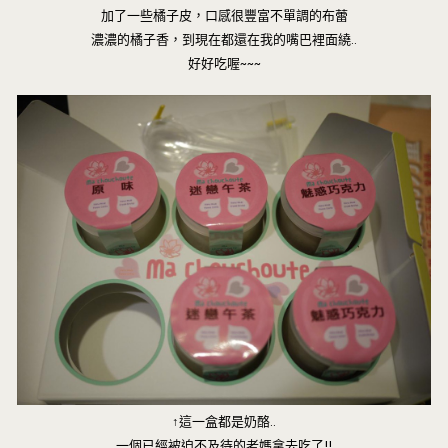
加了一些橘子皮，口感很豐富不單調的布蕾
濃濃的橘子香，到現在都還在我的嘴巴裡面繞..
好好吃喔~~~
↑這一盒都是奶酪..
一個已經被迫不及待的老媽拿去吃了!!