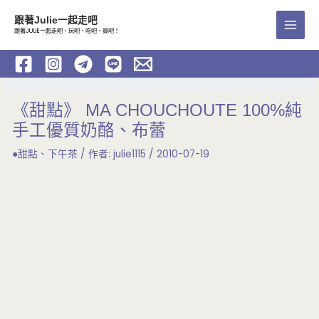
跳
跟著Julie一起走吧
至
跟著JULIE一起走吧、玩吧、吃吧、買吧！
Main
主
要
Men
內
容
《甜點》 MA CHOUCHOUTE 100%純
手工優質奶酪、布蕾
●甜點、下午茶
/ 作者:
julie1115
/
2010-07-19