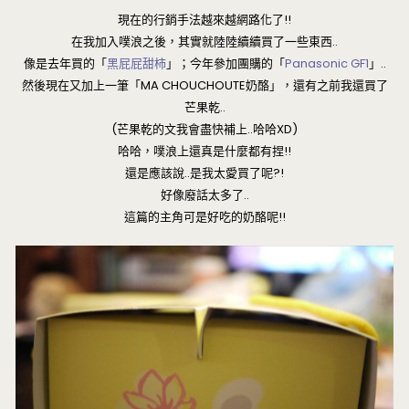
現在的行銷手法越來越網路化了!!
在我加入噗浪之後，其實就陸陸續續買了一些東西..
像是去年買的「
黑屁屁甜柿
」；今年參加團購的「
Panasonic GF1
」..
然後現在又加上一筆「MA CHOUCHOUTE奶酪」，還有之前我還買了
芒果乾..
(芒果乾的文我會盡快補上..哈哈XD)
哈哈，噗浪上還真是什麼都有捏!!
還是應該說..是我太愛買了呢?!
好像廢話太多了..
這篇的主角可是好吃的奶酪呢!!