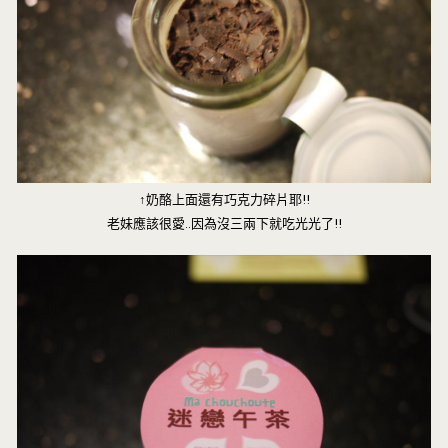
↑奶酪上面還有巧克力碎片耶!!
老妹應該很愛..因為沒三兩下就吃光光了!!