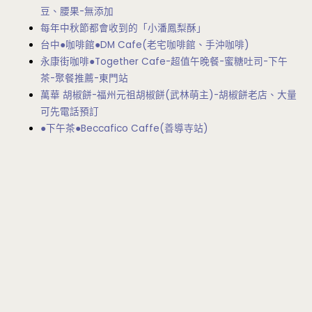
豆、腰果-無添加
每年中秋節都會收到的「小潘鳳梨酥」
台中●咖啡館●DM Cafe(老宅咖啡館、手沖咖啡)
永康街咖啡●Together Cafe-超值午晚餐-蜜糖吐司-下午
茶-聚餐推薦-東門站
萬華 胡椒餅-福州元祖胡椒餅(武林萌主)-胡椒餅老店、大量
可先電話預訂
●下午茶●Beccafico Caffe(善導寺站)