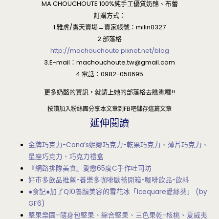
MA CHOUCHOUTE 100%純手工優質奶酪、布蕾
訂購方式：
1.雅虎/露天賣場→賣家帳號：milin0327
2.部落格
http://machouchoute.pixnet.net/blog
3.E-mail：
machouchoute.tw@gmail.com
4.電話：0982-050695
更多奶酪的資訊，就請上她的部落格去瞧瞧囉!!
按讚加入粉絲團
分享本文章到FB吧
儲存這篇文章
延伸閱讀
金牌巧克力-Cona’s妮娜巧克力-乾果巧克力、薄片巧克力、
星座巧克力、巧克力禮盒
『網路排隊美食』愛戀65度C手作吐司坊
好市多飲品推薦-養樂多咖啡歐蕾開箱-咖啡飲品-飲料
●食記●加了Q10養顏美容的雪花冰「Icequare愛絲葵」 (by
GF6)
堅果樂園–隨身包堅果、綜合堅果、三色果乾-核桃、夏威夷