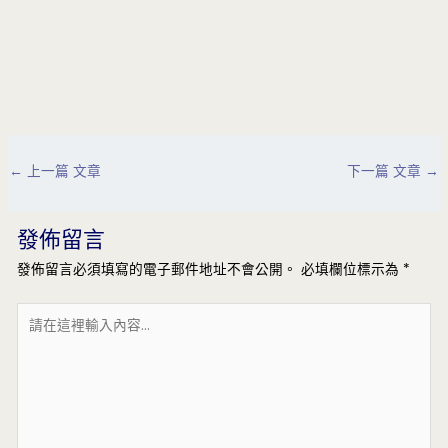
Post
←
上一篇 文章
下一篇 文章
→
navigation
發佈留言
發佈留言必須填寫的電子郵件地址不會公開。
必填欄位標示為
*
請
在
這
裡
輸
入