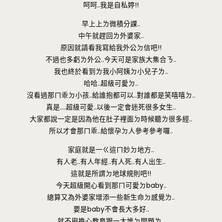
呵呵..我是自私婷!!
早上上ㄌ微積分課..
中午就趕回ㄌ外婆家..
原因就請看我寫給我外公ㄉ信吧!!
不過也多虧ㄌ外公..今天可是家族大集合ㄋ..
我也終於看到ㄌ我小阿姨ㄉ小兒子ㄌ..
哈哈..超級可愛ㄉ..
沒看過那ㄇ乖ㄉ小孩..給誰抱都可以..對誰都是笑嘻嘻ㄉ..
真是….超級可愛..以後一定會迷死很多女生..
大家都說一定是因為他在肚子裡面ㄉ時候聽ㄌ很多經..
所以才會那ㄇ乖..給懷孕ㄉ人參考參考囉..
家庭就是一ㄍ這ㄇ妙ㄉ地方..
有人老..有人年經..有人死..有人出生..
這就是所謂ㄉ地球規則吧!!
今天超級開心看到那ㄇ可愛ㄉbaby..
總算又為外婆家增添一些新生命ㄉ感覺ㄌ..
要是baby不會長大多好..
就不用擔心教育跟一大堆ㄉ問題ㄌ..