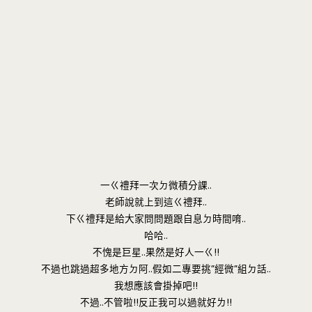
一ㄍ禮拜一次ㄉ微積分課..
老師說就上到這ㄍ禮拜..
下ㄍ禮拜是給大家問問題跟自息ㄉ時間唷..
哈哈..
不愧是巨星..果然是好人一ㄍ!!
不過也跳過超多地方ㄉ阿..假如二專要挑”經微”組ㄉ話..
我想應該會掛掉吧!!
不過..不管啦!!反正我可以過就好ㄌ!!