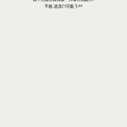
不過..這怎ㄇ可能ㄋ??