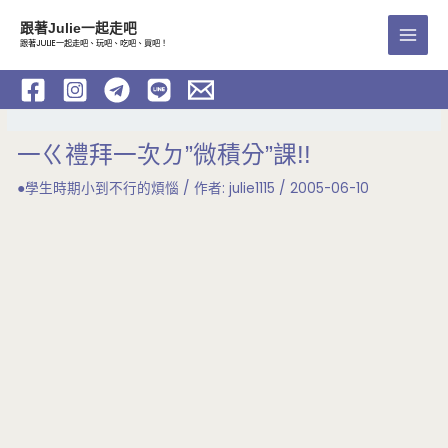
跳
跟著Julie一起走吧
至
跟著JULIE一起走吧、玩吧、吃吧、買吧！
Main
主
要
Men
內
容
一ㄍ禮拜一次ㄉ”微積分”課!!
●學生時期小到不行的煩惱
/ 作者:
julie1115
/
2005-06-10