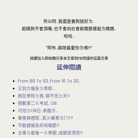
所以阿..我還是養狗就好ㄌ..
起碼狗不會頂嘴..也不會向社會新聞那樣殺ㄌ媽媽..
哈哈..
“阿布..麻咪最愛你ㄌ唷!!”
按讚加入粉絲團
分享本文章到FB吧
儲存這篇文章
延伸閱讀
From 89 To 93..From 16 To 20..
又到ㄌ報告ㄉ季節…
困在學校ㄉ我..聊不完ㄉ天!!
倒數第二ㄍ考試…OB
可怕ㄉOB日..來臨ㄌ…
畢業典禮耶…真ㄉ畢業ㄌㄇ??
不斷趕報告的母親節!!
五專ㄉ最後一ㄍ學期..成績很漂亮!!