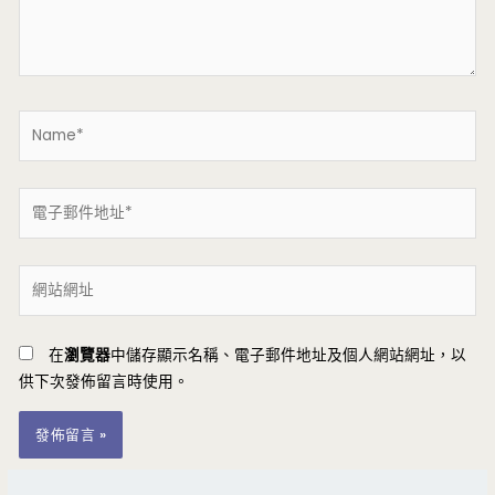
內
容...
Name*
電
子
郵
網
件
站
地
網
址
在
瀏覽器
中儲存顯示名稱、電子郵件地址及個人網站網址，以
址
*
供下次發佈留言時使用。