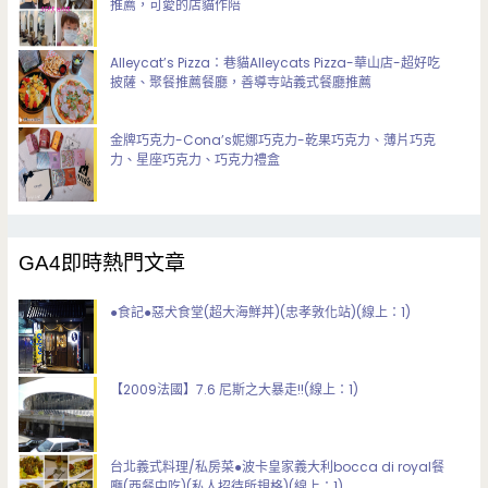
推薦，可愛的店貓作陪
Alleycat’s Pizza：巷貓Alleycats Pizza-華山店-超好吃
披薩、聚餐推薦餐廳，善導寺站義式餐廳推薦
金牌巧克力-Cona’s妮娜巧克力-乾果巧克力、薄片巧克
力、星座巧克力、巧克力禮盒
GA4即時熱門文章
●食記●惡犬食堂(超大海鮮丼)(忠孝敦化站)(線上：1)
【2009法國】7.6 尼斯之大暴走!!(線上：1)
台北義式料理/私房菜●波卡皇家義大利bocca di royal餐
廳(西餐中吃)(私人招待所規格)(線上：1)