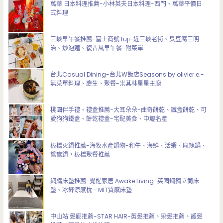
萬華 日本料理推薦-小林英夫日本料理-西門、萬華平價日
式料理
三峽早午餐推薦-富士商號 fuji-近三峽老街、臭豆腐三明
治、炒泡麵、復古風早午餐-附菜單
台北Casual Dining-台北W飯店Seasons by olivier e.-
無菜單料理、慶生、聚餐-米其林星星主廚
桃園伴手禮、禮盒推薦-大耳朵朵-曲奇餅乾、鐵盒餅乾、可
愛狗狗鐵盒、餅乾禮盒-宅配美食、中壢名產
板橋火鍋推薦-海牧水產鍋物-和牛、海鮮、活蝦、麻辣鍋、
鴛鴦鍋，板橋聚餐推薦
網購床墊推薦-覺醒家居 Awake Living-英國鋼獨立筒床
墊、冰鋒涼感枕－MIT質感床墊
中山站 髮廊推薦-STAR HAIR-剪髮推薦、染髮推薦、護髮