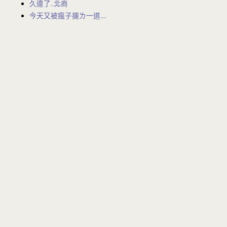
久違了..北商
今天又被瘋子擺ㄌ一道….