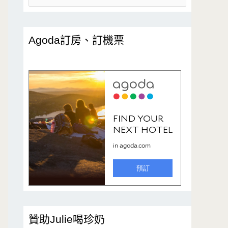
尋
關
鍵
Agoda訂房、訂機票
字
:
贊助Julie喝珍奶