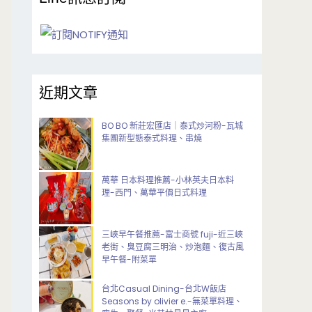
近期文章
BO BO 新莊宏匯店｜泰式炒河粉-瓦城
集團新型態泰式料理、串燒
萬華 日本料理推薦-小林英夫日本料
理-西門、萬華平價日式料理
三峽早午餐推薦-富士商號 fuji-近三峽
老街、臭豆腐三明治、炒泡麵、復古風
早午餐-附菜單
台北Casual Dining-台北W飯店
Seasons by olivier e.-無菜單料理、