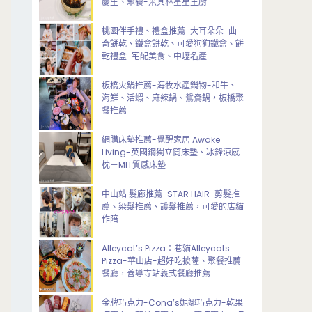
慶生、聚餐-米其林星星主廚
桃園伴手禮、禮盒推薦-大耳朵朵-曲
奇餅乾、鐵盒餅乾、可愛狗狗鐵盒、餅
乾禮盒-宅配美食、中壢名產
板橋火鍋推薦-海牧水產鍋物-和牛、
海鮮、活蝦、麻辣鍋、鴛鴦鍋，板橋聚
餐推薦
網購床墊推薦-覺醒家居 Awake
Living-英國鋼獨立筒床墊、冰鋒涼感
枕－MIT質感床墊
中山站 髮廊推薦-STAR HAIR-剪髮推
薦、染髮推薦、護髮推薦，可愛的店貓
作陪
Alleycat’s Pizza：巷貓Alleycats
Pizza-華山店-超好吃披薩、聚餐推薦
餐廳，善導寺站義式餐廳推薦
金牌巧克力-Cona’s妮娜巧克力-乾果