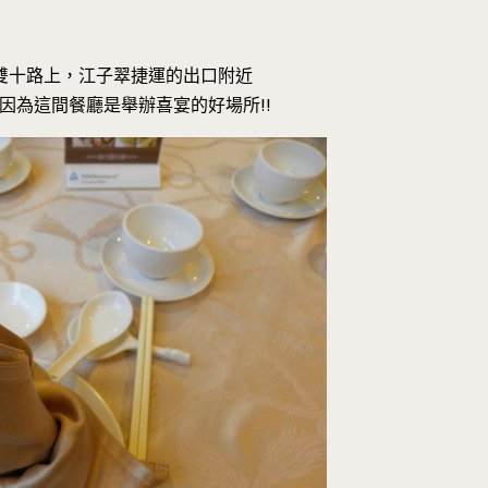
雙十路上，江子翠捷運的出口附近
因為這間餐廳是舉辦喜宴的好場所!!