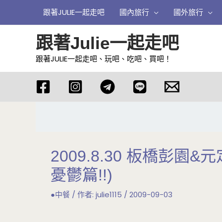
跳
跟著JULIE一起走吧
國內旅行
國外旅行
至
主
跟著Julie一起走吧
要
跟著JULIE一起走吧、玩吧、吃吧、買吧！
內
容
2009.8.30 板橋彭
憂鬱篇!!)
●中餐
/ 作者:
julie1115
/
2009-09-03