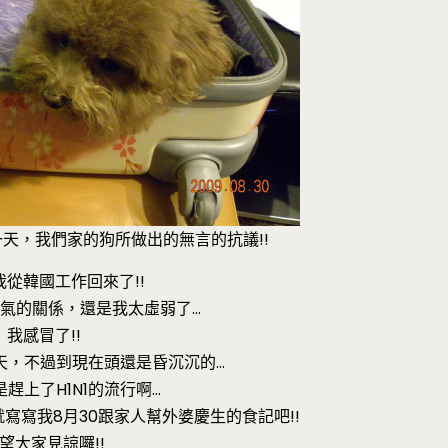
前一天，我們家的狗所做出的無言的抗議!!
我從韓國工作回來了!!
氣的關係，還是我太虛弱了…
我感冒了!!
天，不過到現在頭還是昏沉沉的…
趕上了H1N1的流行啊…
寫寫我8月30跟家人幫外婆慶生的食記吧!!
望大家見諒囉!!