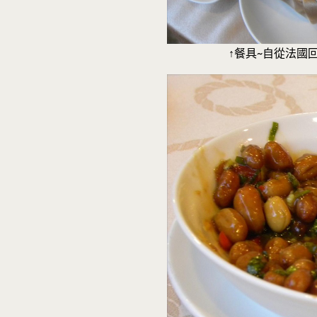
↑餐具~自從法國