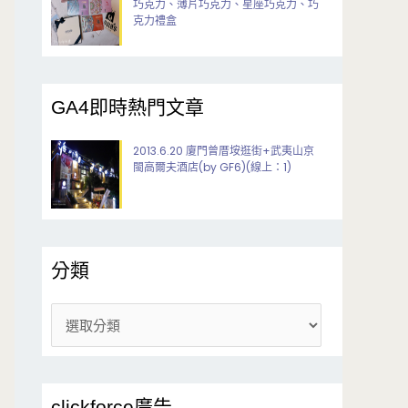
巧克力、薄片巧克力、星座巧克力、巧
克力禮盒
GA4即時熱門文章
2013.6.20 廈門曾厝垵逛街+武夷山京
閩高爾夫酒店(by GF6)(線上：1)
分類
分
類
clickforce廣告