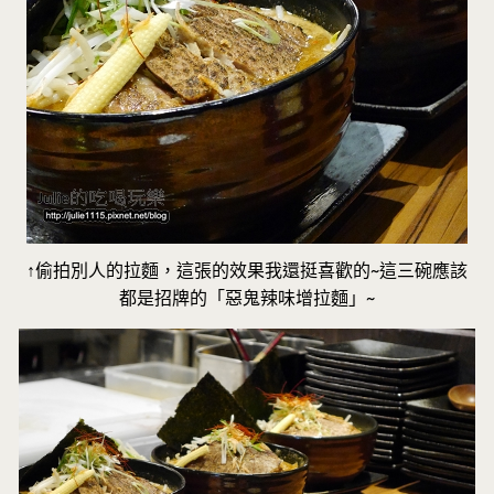
↑偷拍別人的拉麵，這張的效果我還挺喜歡的~這三碗應該
都是招牌的「惡鬼辣味增拉麵」~