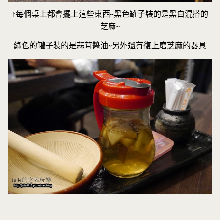
↑每個桌上都會擺上這些東西~黑色罐子裝的是黑白混搭的
芝麻~
綠色的罐子裝的是蒜茸醬油~另外還有復上磨芝麻的器具