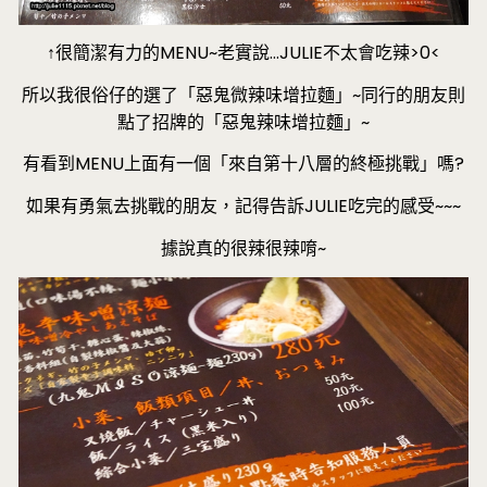
↑很簡潔有力的MENU~老實說…JULIE不太會吃辣>0<
所以我很俗仔的選了「惡鬼微辣味增拉麵」~同行的朋友則
點了招牌的「惡鬼辣味增拉麵」~
有看到MENU上面有一個「來自第十八層的終極挑戰」嗎?
如果有勇氣去挑戰的朋友，記得告訴JULIE吃完的感受~~~
據說真的很辣很辣唷~