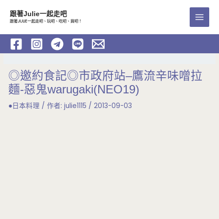
跳
跟著Julie一起走吧
至
跟著JULIE一起走吧、玩吧、吃吧、買吧！
Main
主
要
Men
內
容
◎邀約食記◎市政府站–鷹流辛味噌拉
麵-惡鬼warugaki(NEO19)
●日本料理
/ 作者:
julie1115
/
2013-09-03