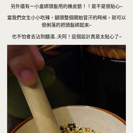
另外還有一小盒綁頭髮用的橡皮筋！！是不是很貼心~
當我們女生小小吃辣，額頭整個開始冒汗的時候，就可以
很俐落的把頭髮綁起來~
也不怕會去沾到麵湯…天阿！這個設計真是太貼心了~