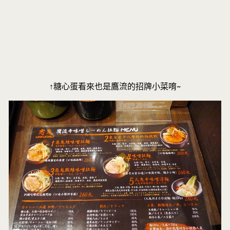
↑糖心蛋看來也是鷹流的招牌小菜唷~