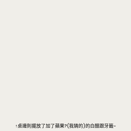
↑桌邊則擺放了加了蘋果?(我猜的)的白醋跟牙籤~