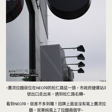
↑鷹流拉麵就位在NEO19的松仁路這一頭，市政府捷運站3
號出口走出來，遇到松仁路右轉~
看到NEO19，就差不多到囉！招牌上面並沒有寫上鷹流拉
麵，就單純寫上了拉麵兩個字~