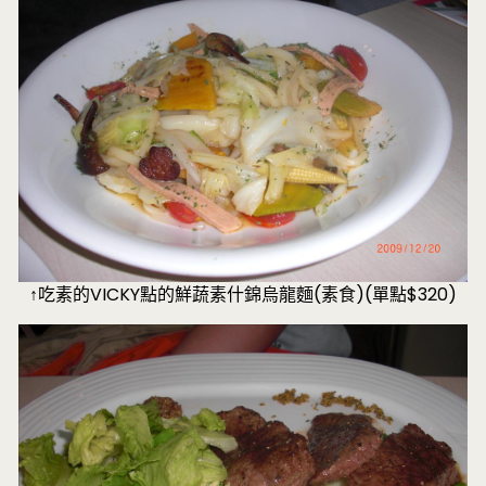
↑吃素的VICKY點的
鮮蔬素什錦烏龍麵(素食)(單點$320)