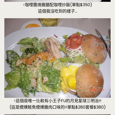
↑
咖哩醬燒雞腿配咖哩炒飯(單點$350)
這個我沒吃到的樣子…
↑這個是唯一比較有小王子FU的月見星球三明治!!
(這是煙燻鮭魚煙燻雞肉口味的!!單點$280套餐$380)