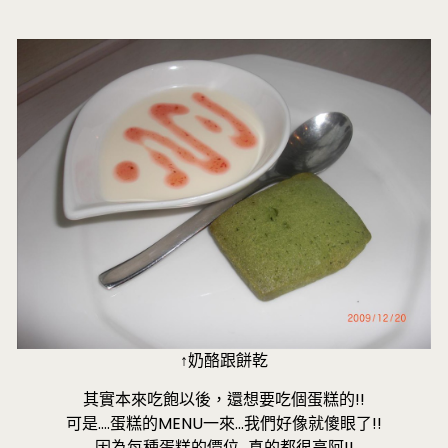
↑奶酪跟餅乾
其實本來吃飽以後，還想要吃個蛋糕的!!
可是….蛋糕的MENU一來…我們好像就傻眼了!!
因為每種蛋糕的價位…真的都很高阿!!