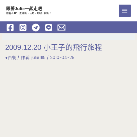
跳
跟著Julie一起走吧
至
跟著JULIE一起走吧、玩吧、吃吧、買吧！
Main
主
要
Men
內
容
2009.12.20 小王子的飛行旅程
●西餐
/ 作者:
julie1115
/
2010-04-29