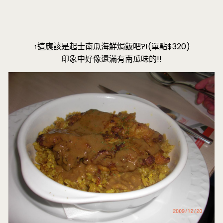
↑這應該是
起士南瓜海鮮焗飯吧?!(單點$320)
印象中好像還滿有南瓜味的!!